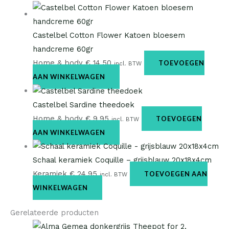
Castelbel Cotton Flower Katoen bloesem
handcreme 60gr
Home & body
€
14,50
TOEVOEGEN
incl. BTW
AAN WINKELWAGEN
Castelbel Sardine theedoek
Home & body
€
9,95
TOEVOEGEN
incl. BTW
AAN WINKELWAGEN
Schaal keramiek Coquille – grijsblauw 20x18x4cm
Keramiek
€
24,95
TOEVOEGEN AAN
incl. BTW
WINKELWAGEN
Gerelateerde producten