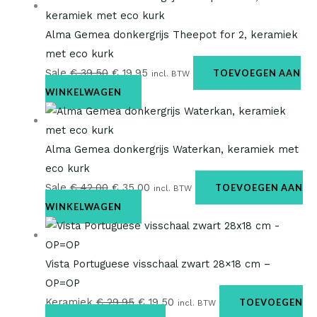
Alma Gemea donkergrijs Theepot for 2, keramiek
met eco kurk
Sale
€
39,50
€
19,95
TOEVOEGEN AAN
incl. BTW
WINKELWAGEN
Alma Gemea donkergrijs Waterkan, keramiek met
eco kurk
Sale
€
42,00
€
35,00
TOEVOEGEN AAN
incl. BTW
WINKELWAGEN
Vista Portuguese visschaal zwart 28×18 cm –
OP=OP
Keramiek
€
29,95
€
19,50
TOEVOEGEN
incl. BTW