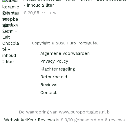
k
s
- inhoud 2 liter
e
:
€
29,95
p
€
incl. BTW
r
i
6
j
,
s
9
Copyright © 2026 Puro Português.
w
5
a
.
Algemene voorwaarden
s
Privacy Policy
:
€
Klachtenregeling
Retourbeleid
9
Reviews
,
9
Contact
5
.
De waardering van www.puroportugues.nl bij
WebwinkelKeur Reviews
is 9.3/10 gebaseerd op 6 reviews.