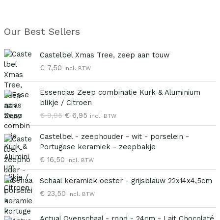
Our Best Sellers
Castelbel Xmas Tree, zeep aan touw
€
7,50
incl. BTW
O
H
Essencias Zeep combinatie Kurk & Aluminium
o
u
blikje / Citroen
r
i
€
9,95
€
6,95
incl. BTW
s
d
p
i
Castelbel - zeephouder - wit - porselein -
r
g
Portugese keramiek - zeepbakje
o
e
€
16,50
n
p
incl. BTW
k
r
e
i
Schaal keramiek oester - grijsblauw 22x14x4,5cm
l
j
€
23,50
incl. BTW
i
s
j
i
Actual Ovenschaal - rond - 24cm - Lait Chocolaté