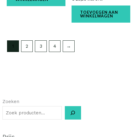
TOEVOEGEN AAN
WINKELWAGEN
1
2
3
4
→
Zoeken
Prijs