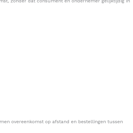
mst, zonder dat consument en ondernemer gelijktijdig in
omen overeenkomst op afstand en bestellingen tussen