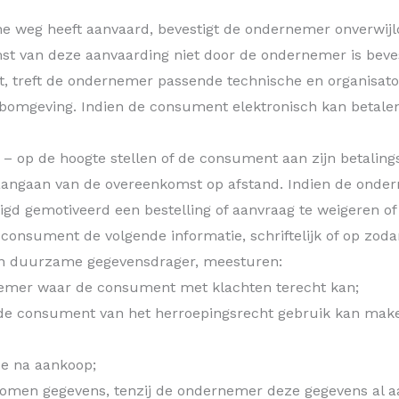
e weg heeft aanvaard, bevestigt de ondernemer onverwijl
st van deze aanvaarding niet door de ondernemer is bev
, treft de ondernemer passende technische en organisator
 webomgeving. Indien de consument elektronisch kan betal
 op de hoogte stellen of de consument aan zijn betalingsv
 aangaan van de overeenkomst op afstand. Indien de onde
tigd gemotiveerd een bestelling of aanvraag te weigeren o
 consument de volgende informatie, schriftelijk of op zo
en duurzame gegevensdrager, meesturen:
nemer waar de consument met klachten terecht kan;
e consument van het herroepingsrecht gebruik kan maken,
ce na aankoop;
enomen gegevens, tenzij de ondernemer deze gegevens al a