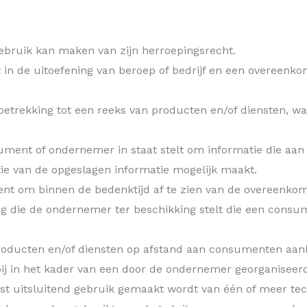
ebruik kan maken van zijn herroepingsrecht.
t in de uitoefening van beroep of bedrijf en een overeen
trekking tot een reeks van producten en/of diensten, waar
ent of ondernemer in staat stelt om informatie die aan he
ie van de opgeslagen informatie mogelijk maakt.
nt om binnen de bedenktijd af te zien van de overeenkom
g die de ondernemer ter beschikking stelt die een consum
roducten en/of diensten op afstand aan consumenten aanb
j in het kader van een door de ondernemer georganiseerd
mst uitsluitend gebruik gemaakt wordt van één of meer t