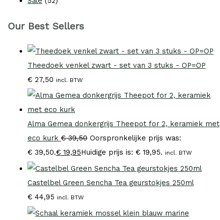
Sale
(52)
Our Best Sellers
Theedoek venkel zwart - set van 3 stuks - OP=OP
€
27,50
incl. BTW
Alma Gemea donkergrijs Theepot for 2, keramiek met
eco kurk
€
39,50
Oorspronkelijke prijs was:
€ 39,50.
€
19,95
Huidige prijs is: € 19,95.
incl. BTW
Castelbel Green Sencha Tea geurstokjes 250ml
€
44,95
incl. BTW