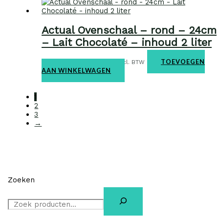
Actual Ovenschaal – rond – 24cm
– Lait Chocolaté – inhoud 2 liter
Ovenschalen
€
29,95
TOEVOEGEN
incl. BTW
AAN WINKELWAGEN
1
2
3
→
Zoeken