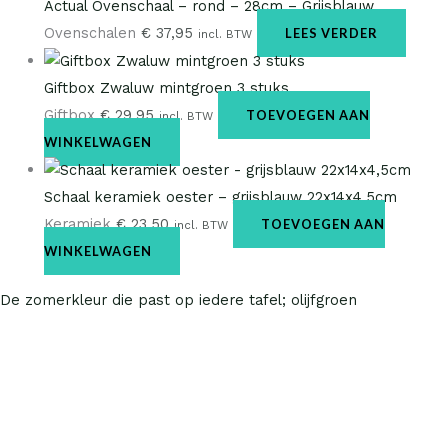
Actual Ovenschaal – rond – 28cm – Grijsblauw
Ovenschalen
€
37,95
LEES VERDER
incl. BTW
Giftbox Zwaluw mintgroen 3 stuks
Giftbox
€
29,95
TOEVOEGEN AAN
incl. BTW
WINKELWAGEN
Schaal keramiek oester – grijsblauw 22x14x4,5cm
Keramiek
€
23,50
TOEVOEGEN AAN
incl. BTW
WINKELWAGEN
De zomerkleur die past op iedere tafel; olijfgroen