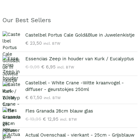
Our Best Sellers
Castelbel Portus Cale Gold&Blue in Juwelenkistje
€
23,50
incl. BTW
O
H
Essencias Zeep in houder van Kurk / Eucalyptus
o
u
€
9,95
€
6,95
incl. BTW
r
i
s
d
p
i
Castelbel - White Crane -Witte kraanvogel -
r
g
diffuser - geurstokjes 250ml
o
e
€
67,50
incl. BTW
n
p
O
H
k
r
Fles Granada 28cm blauw glas
o
u
e
i
€
19,95
€
12,95
incl. BTW
r
i
l
j
s
d
i
s
p
i
j
i
Actual Ovenschaal - vierkant - 25cm - Grijsblauw