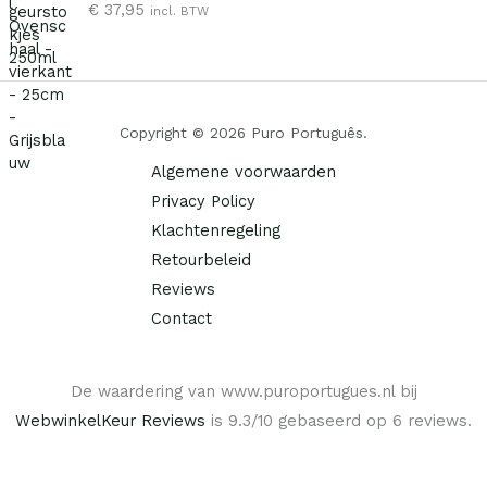
r
g
k
s
€
37,95
incl. BTW
o
e
e
:
n
p
p
€
k
r
r
e
i
i
6
l
j
j
,
Copyright © 2026 Puro Português.
i
s
s
9
j
i
w
5
Algemene voorwaarden
k
s
a
.
Privacy Policy
e
:
s
p
€
Klachtenregeling
:
r
€
Retourbeleid
i
1
Reviews
j
2
9
Contact
s
,
,
w
9
9
a
5
5
s
.
De waardering van www.puroportugues.nl bij
.
:
WebwinkelKeur Reviews
is 9.3/10 gebaseerd op 6 reviews.
€
1