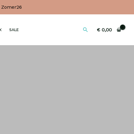
e Zomer26
Zoeken
€
0,00
X
SALE