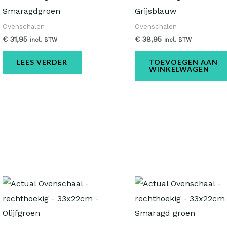
Smaragdgroen
Grijsblauw
Ovenschalen
Ovenschalen
€
31,95
€
38,95
incl. BTW
incl. BTW
LEES VERDER
TOEVOEGEN AAN
WINKELWAGEN