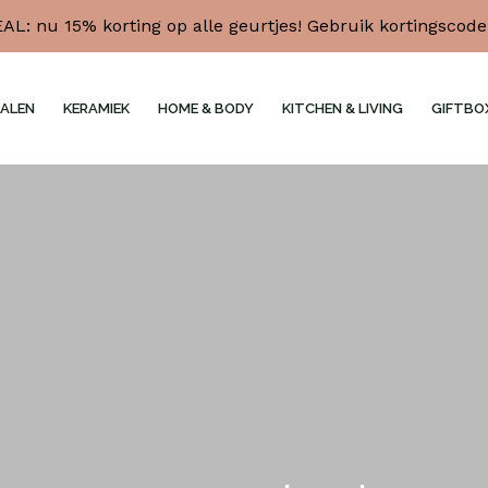
L: nu 15% korting op alle geurtjes! Gebruik kortingscod
ALEN
KERAMIEK
HOME & BODY
KITCHEN & LIVING
GIFTBO