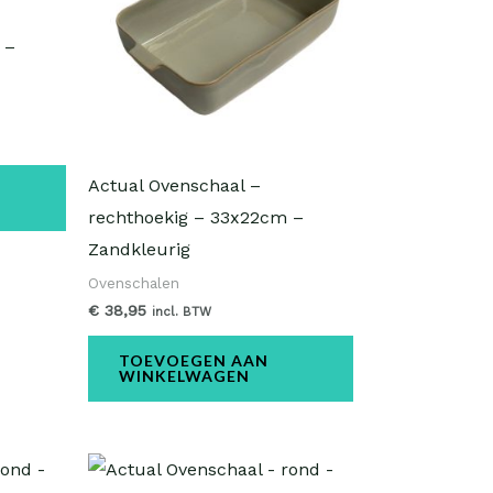
 –
Actual Ovenschaal –
rechthoekig – 33x22cm –
Zandkleurig
Ovenschalen
€
38,95
incl. BTW
TOEVOEGEN AAN
WINKELWAGEN