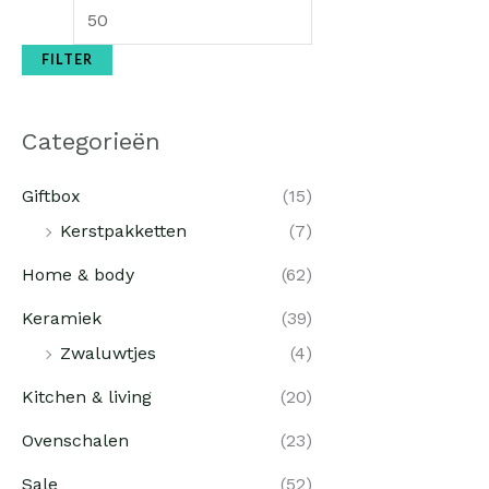
FILTER
Categorieën
Giftbox
(15)
Kerstpakketten
(7)
Home & body
(62)
Keramiek
(39)
Zwaluwtjes
(4)
Kitchen & living
(20)
Ovenschalen
(23)
Sale
(52)