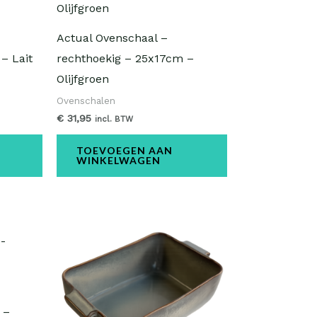
Actual Ovenschaal –
– Lait
rechthoekig – 25x17cm –
Olijfgroen
Ovenschalen
€
31,95
incl. BTW
TOEVOEGEN AAN
WINKELWAGEN
 –