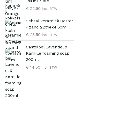
18x16x7 cm
e
i
€
22,50
l
j
incl. BTW
i
s
Schaal keramiek Oester
j
i
- zand 22x14x4,5cm
k
s
e
:
€
23,50
incl. BTW
p
€
r
Castelbel Lavendel &
i
6
Kamille foaming soap
j
,
200ml
s
9
€
14,50
incl. BTW
w
5
a
.
s
:
€
9
,