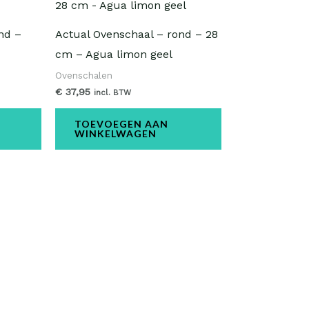
nd –
Actual Ovenschaal – rond – 28
cm – Agua limon geel
Ovenschalen
€
37,95
incl. BTW
TOEVOEGEN AAN
WINKELWAGEN