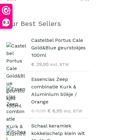
Our Best Sellers
9,3
Castelbel Portus Cale
Gold&Blue geurstokjes
100ml
€
29,95
incl. BTW
O
H
Essencias Zeep
o
u
combinatie Kurk &
r
i
Aluminium blikje /
s
d
Orange
p
i
€
9,95
€
6,95
incl. BTW
r
g
o
e
Schaal keramiek
n
p
kokkelschelp klein wit
k
r