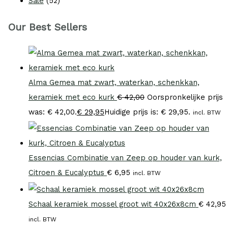
Sale
(52)
Our Best Sellers
Alma Gemea mat zwart, waterkan, schenkkan,
keramiek met eco kurk
€
42,00
Oorspronkelijke prijs
was: € 42,00.
€
29,95
Huidige prijs is: € 29,95.
incl. BTW
Essencias Combinatie van Zeep op houder van kurk,
Citroen & Eucalyptus
€
6,95
incl. BTW
Schaal keramiek mossel groot wit 40x26x8cm
€
42,95
incl. BTW