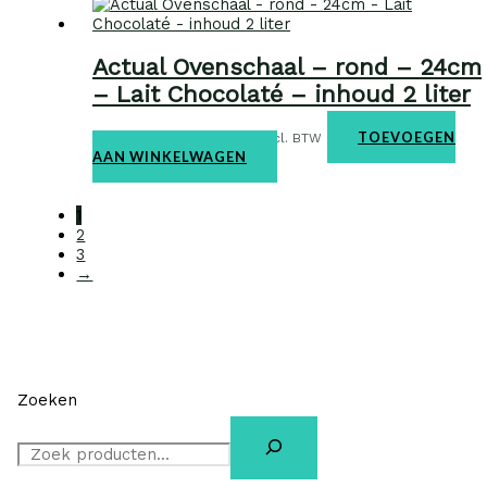
Actual Ovenschaal – rond – 24cm
– Lait Chocolaté – inhoud 2 liter
Ovenschalen
€
29,95
TOEVOEGEN
incl. BTW
AAN WINKELWAGEN
1
2
3
→
Zoeken