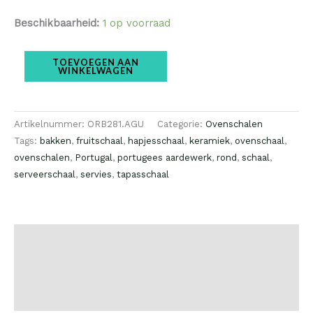
Beschikbaarheid:
1 op voorraad
TOEVOEGEN AAN
WINKELWAGEN
Artikelnummer:
ORB281.AGU
Categorie:
Ovenschalen
Tags:
bakken
,
fruitschaal
,
hapjesschaal
,
keramiek
,
ovenschaal
,
ovenschalen
,
Portugal
,
portugees aardewerk
,
rond
,
schaal
,
serveerschaal
,
servies
,
tapasschaal
Beschrijving
Extra informatie
Beoordelingen (0)