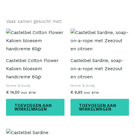
Vaak samen gekocht met:
Castelbel Cotton Flower
Castelbel Sardine, soap-
Katoen bloesem
on-a-rope met Zeezout
handcreme 60gr
en citroen
Home & body
Home & body
€
14,50
€
9,95
incl. BTW
incl. BTW
TOEVOEGEN AAN
TOEVOEGEN AAN
WINKELWAGEN
WINKELWAGEN