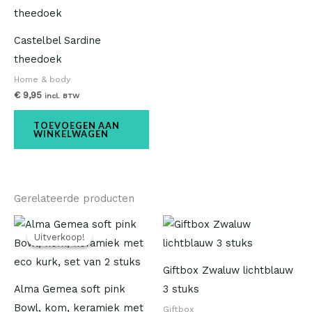
Castelbel Sardine
theedoek
Home & body
€
9,95
incl. BTW
TOEVOEGEN AAN
WINKELWAGEN
Gerelateerde producten
Oorspronkelijke
Huidige
prijs
prijs
Uitverkoop!
Uitverkoop!
was:
is:
€ 26,95.
€ 19,50.
Giftbox Zwaluw lichtblauw
Alma Gemea soft pink
3 stuks
Bowl, kom, keramiek met
Giftbox