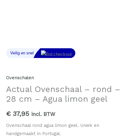
Agua
limon
geel
aantal
Ovenschalen
Actual Ovenschaal – rond –
28 cm – Agua limon geel
€
37,95
incl. BTW
Ovenschaal rond agua limon geel. Uniek en
handgemaakt in Portugal.