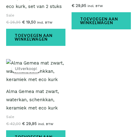
€
29,95
eco kurk, set van 2 stuks
incl. BTW
Sale
TOEVOEGEN AAN
€
26,95
€
19,50
WINKELWAGEN
incl. BTW
TOEVOEGEN AAN
WINKELWAGEN
Oorspronkelijke
Huidige
prijs
prijs
Uitverkoop!
Uitverkoop!
was:
is:
€ 42,00.
€ 29,95.
Alma Gemea mat zwart,
waterkan, schenkkan,
keramiek met eco kurk
Sale
€
42,00
€
29,95
incl. BTW
TOEVOEGEN AAN