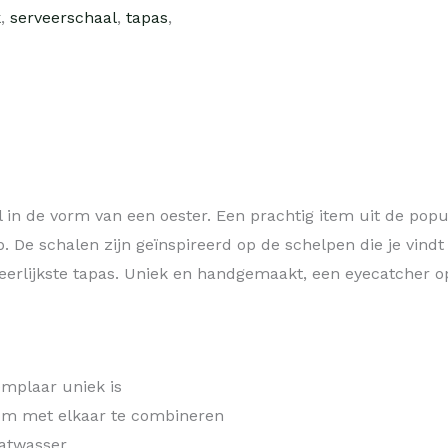
k
,
serveerschaal
,
tapas
,
l in de vorm van een oester. Een prachtig item uit de popu
De schalen zijn geïnspireerd op de schelpen die je vindt o
eerlijkste tapas. Uniek en handgemaakt, een eyecatcher op
mplaar uniek is
 om met elkaar te combineren
aatwasser