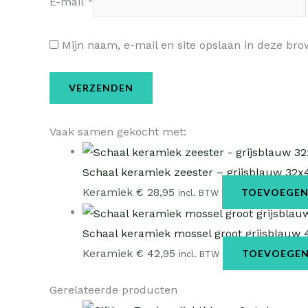
E-mail
*
Mijn naam, e-mail en site opslaan in deze bro
Vaak samen gekocht met:
Schaal keramiek zeester – grijsblauw 32
Keramiek
€
28,95
TOEVOEGEN
incl. BTW
Schaal keramiek mossel groot grijsblauw
Keramiek
€
42,95
TOEVOEGEN
incl. BTW
Gerelateerde producten