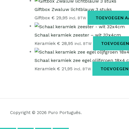
Giftbox Zwaluw lichtblauw 3 stuks
Giftbox
€
29,95
TOEVOEGEN A
incl. BTW
Schaal keramiek zeester – wit 32x4cm
Keramiek
€
28,95
TOEVOEGEN
incl. BTW
Schaal keramiek zee egel olijfgroen 18×4 
Keramiek
€
21,95
TOEVOEGEN
incl. BTW
Copyright © 2026 Puro Português.