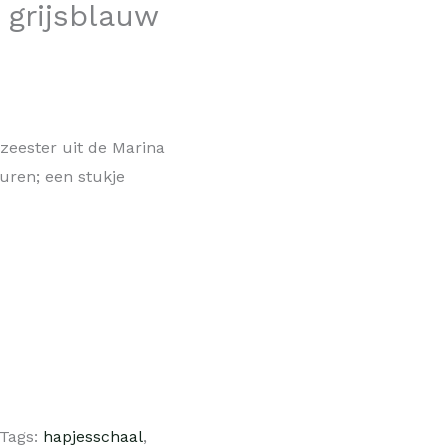
 grijsblauw
eester uit de Marina
euren; een stukje
Tags:
hapjesschaal
,