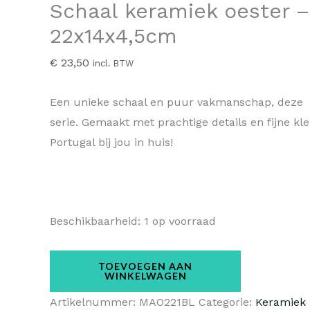
Schaal keramiek oester –
22x14x4,5cm
€
23,50
incl. BTW
Een unieke schaal en puur vakmanschap, deze z
serie. Gemaakt met prachtige details en fijne kl
Portugal bij jou in huis!
Beschikbaarheid:
1 op voorraad
TOEVOEGEN AAN
WINKELWAGEN
Artikelnummer:
MAO221BL
Categorie:
Keramiek