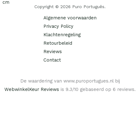
s
9
p
€
€
Copyright © 2026 Puro Português.
w
5
r
a
.
i
2
Algemene voorwaarden
2
s
j
5
7
Privacy Policy
:
s
,
,
€
Klachtenregeling
w
0
9
a
0
Retourbeleid
5
9
s
.
.
Reviews
,
:
9
Contact
€
5
.
2
De waardering van www.puroportugues.nl bij
9
,
WebwinkelKeur Reviews
is 9.3/10 gebaseerd op 6 reviews.
9
5
.