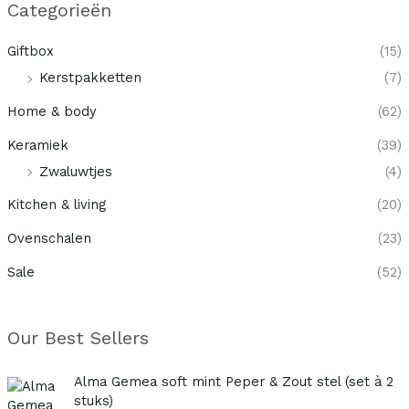
Categorieën
Giftbox
(15)
Kerstpakketten
(7)
Home & body
(62)
Keramiek
(39)
Zwaluwtjes
(4)
Kitchen & living
(20)
Ovenschalen
(23)
Sale
(52)
Our Best Sellers
O
H
Alma Gemea soft mint Peper & Zout stel (set à 2
o
u
stuks)