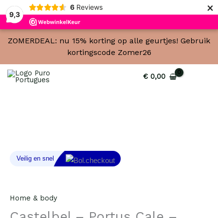
×
6
Reviews
9,3
ZOMERDEAL: nu 15% korting op alle geurtjes! Gebruik
kortingscode Zomer26
€
0,00
Castelbel
-
Portus
Cale
-
gold
&
Home & body
Blue
Castelbel – Portus Cale –