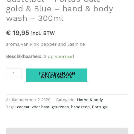
-
gold & Blue – hand & body
hand
wash – 300ml
&
body
€
19,95
incl. BTW
wash
-
aroma van Pink pepper and Jasmine
300ml
Beschikbaarheid:
3 op voorraad
aantal
TOEVOEGEN AAN
WINKELWAGEN
Artikelnummer:
2-2320
Categorie:
Home & body
Tags:
cadeau voor haar
,
geurzeep
,
handzeep
,
Portugal