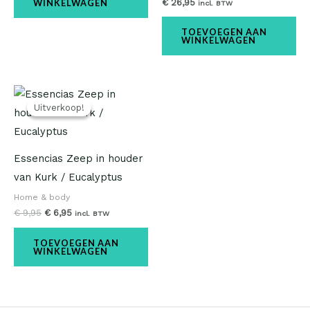
€
26,95
WINKELWAGEN
incl. BTW
TOEVOEGEN AAN
WINKELWAGEN
Oorspronkelijke
Huidige
prijs
prijs
Uitverkoop!
Uitverkoop!
was:
is:
€ 9,95.
€ 6,95.
Essencias Zeep in houder
van Kurk / Eucalyptus
Home & body
€
9,95
€
6,95
incl. BTW
TOEVOEGEN AAN
WINKELWAGEN