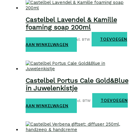
Castelbel Lavendel & Kamille
foaming soap 200ml
Home & body
€
14,50
TOEVOEGEN
incl. BTW
AAN WINKELWAGEN
Castelbel Portus Cale Gold&Blue
in Juwelenkistje
Home & body
€
23,50
TOEVOEGEN
incl. BTW
AAN WINKELWAGEN