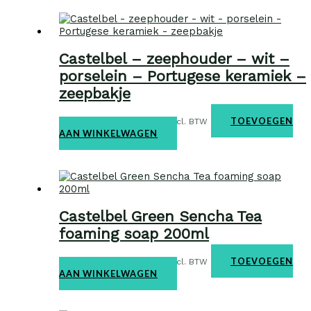
Castelbel – zeephouder – wit –
porselein – Portugese keramiek –
zeepbakje
Home & body
€
16,50
TOEVOEGEN
incl. BTW
AAN WINKELWAGEN
Castelbel Green Sencha Tea
foaming soap 200ml
Home & body
€
14,50
TOEVOEGEN
incl. BTW
AAN WINKELWAGEN