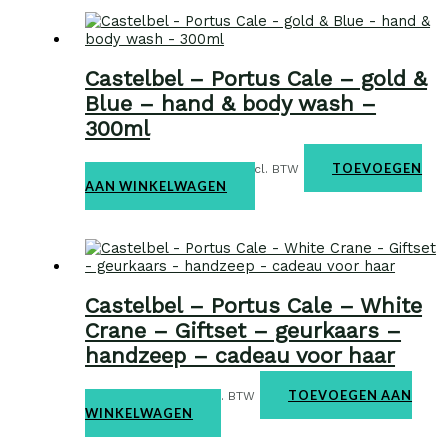
Castelbel – Portus Cale – gold &
Blue – hand & body wash –
300ml
Home & body
€
19,95
TOEVOEGEN
incl. BTW
AAN WINKELWAGEN
Castelbel – Portus Cale – White
Crane – Giftset – geurkaars –
handzeep – cadeau voor haar
Giftbox
€
52,95
TOEVOEGEN AAN
incl. BTW
WINKELWAGEN