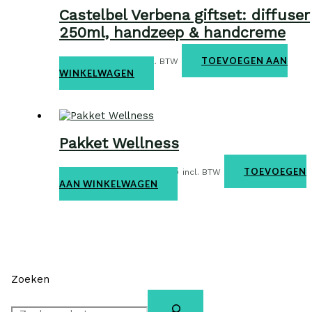
Castelbel Verbena giftset: diffuser
250ml, handzeep & handcreme
Giftbox
€
56,95
TOEVOEGEN AAN
incl. BTW
WINKELWAGEN
Pakket Wellness
Kerstpakketten
€
66,55
TOEVOEGEN
incl. BTW
AAN WINKELWAGEN
Zoeken