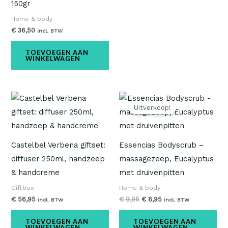
150gr
Home & body
€
36,50
incl. BTW
TOEVOEGEN AAN
WINKELWAGEN
Oorspronkelijke
Huidige
prijs
prijs
Uitverkoop!
was:
is:
€ 9,95.
€ 6,95.
Castelbel Verbena giftset:
Essencias Bodyscrub –
diffuser 250ml, handzeep
massagezeep, Eucalyptus
& handcreme
met druivenpitten
Giftbox
Home & body
€
56,95
€
9,95
€
6,95
incl. BTW
incl. BTW
TOEVOEGEN AAN
TOEVOEGEN AAN
WINKELWAGEN
WINKELWAGEN