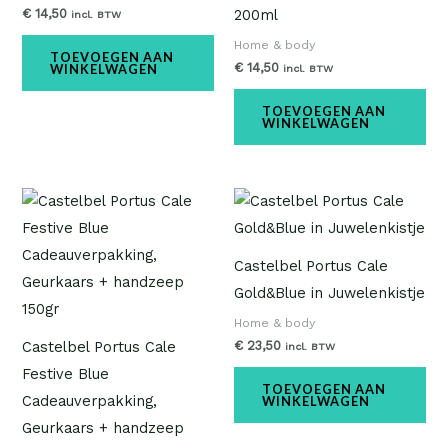
€
14,50
200ml
incl. BTW
Home & body
TOEVOEGEN AAN
€
14,50
WINKELWAGEN
incl. BTW
TOEVOEGEN AAN
WINKELWAGEN
Castelbel Portus Cale
Gold&Blue in Juwelenkistje
Home & body
€
23,50
Castelbel Portus Cale
incl. BTW
Festive Blue
TOEVOEGEN AAN
Cadeauverpakking,
WINKELWAGEN
Geurkaars + handzeep