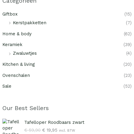
Categorieën
Giftbox
(15)
Kerstpakketten
(7)
Home & body
(62)
Keramiek
(39)
Zwaluwtjes
(4)
Kitchen & living
(20)
Ovenschalen
(23)
Sale
(52)
Our Best Sellers
O
H
Tafelloper Roodbaars zwart
o
u
€
59,90
€
19,95
incl. BTW
r
i