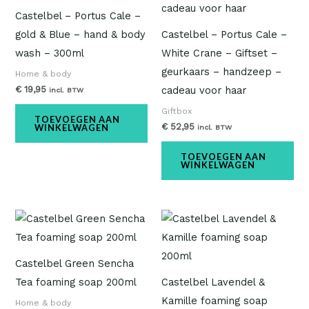
Castelbel – Portus Cale –
gold & Blue – hand & body
Castelbel – Portus Cale –
wash – 300ml
White Crane – Giftset –
geurkaars – handzeep –
Home & body
€
19,95
cadeau voor haar
incl. BTW
Giftbox
TOEVOEGEN AAN
€
52,95
WINKELWAGEN
incl. BTW
TOEVOEGEN AAN
WINKELWAGEN
Castelbel Green Sencha
Tea foaming soap 200ml
Castelbel Lavendel &
Kamille foaming soap
Home & body