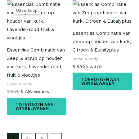
Oorspronkelijke
Huidige
prijs
prijs
Uitverkoop!
was:
is:
€ 8,95.
€ 7,50.
Essencias Combinatie van
Zeep op houder van kurk,
Essencias Combinatie van
Citroen & Eucalyptus
Zeep & Scrub op houder
Home & body
€
6,95
van kurk, Lavendel-rood
incl. BTW
fruit & viooltjes
TOEVOEGEN AAN
WINKELWAGEN
Home & body
€
8,95
€
7,50
incl. BTW
TOEVOEGEN AAN
WINKELWAGEN
1
2
3
→