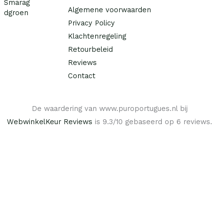
€
Algemene voorwaarden
a
0
s
.
Privacy Policy
5
:
9
Klachtenregeling
€
,
Retourbeleid
9
4
Reviews
0
2
.
Contact
,
0
0
De waardering van www.puroportugues.nl bij
.
WebwinkelKeur Reviews
is 9.3/10 gebaseerd op 6 reviews.