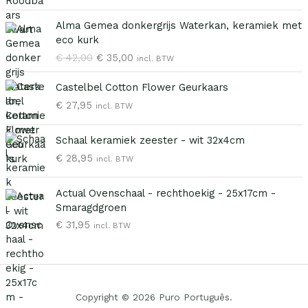
s
d
O
H
p
i
Alma Gemea donkergrijs Waterkan, keramiek met
o
u
r
g
eco kurk
r
i
o
e
€
42,00
€
35,00
incl. BTW
s
d
n
p
p
i
k
r
Castelbel Cotton Flower Geurkaars
r
g
e
i
€
27,95
o
e
incl. BTW
l
j
n
p
i
s
k
r
j
i
Schaal keramiek zeester - wit 32x4cm
e
i
k
s
€
28,95
incl. BTW
l
j
e
:
i
s
p
€
j
i
Actual Ovenschaal - rechthoekig - 25x17cm -
r
k
s
Smaragdgroen
i
1
e
:
€
31,95
j
9
incl. BTW
p
€
s
,
r
w
9
i
3
a
5
j
5
s
.
s
,
Copyright © 2026 Puro Português.
:
w
0