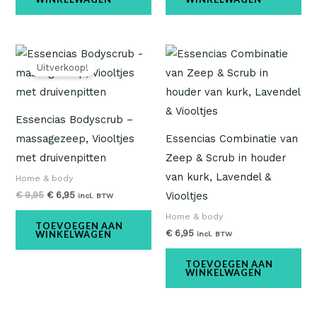
Oorspronkelijke
Huidige
prijs
prijs
Uitverkoop!
was:
is:
€ 9,95.
€ 6,95.
Essencias Bodyscrub –
massagezeep, Viooltjes
Essencias Combinatie van
met druivenpitten
Zeep & Scrub in houder
van kurk, Lavendel &
Home & body
€
9,95
€
6,95
Viooltjes
incl. BTW
Home & body
TOEVOEGEN AAN
€
6,95
WINKELWAGEN
incl. BTW
TOEVOEGEN AAN
WINKELWAGEN