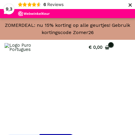
×
6
Reviews
9,3
ZOMERDEAL: nu 15% korting op alle geurtjes! Gebruik
kortingscode Zomer26
€
0,00
Castelbel
Portus
Cale
Gold&Blue
geurstokjes
100ml
aantal