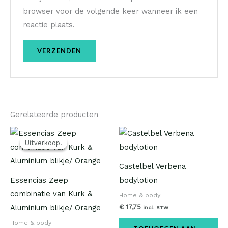
browser voor de volgende keer wanneer ik een
reactie plaats.
Gerelateerde producten
Oorspronkelijke
Huidige
prijs
prijs
Uitverkoop!
Uitverkoop!
was:
is:
€ 9,95.
€ 6,95.
Castelbel Verbena
Essencias Zeep
bodylotion
combinatie van Kurk &
Home & body
€
17,75
Aluminium blikje/ Orange
incl. BTW
Home & body