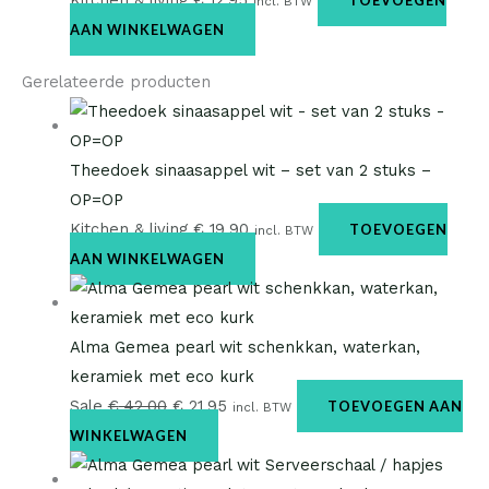
incl. BTW
AAN WINKELWAGEN
Gerelateerde producten
Theedoek sinaasappel wit – set van 2 stuks –
OP=OP
Kitchen & living
€
19,90
TOEVOEGEN
incl. BTW
AAN WINKELWAGEN
Alma Gemea pearl wit schenkkan, waterkan,
keramiek met eco kurk
Sale
€
42,00
€
21,95
TOEVOEGEN AAN
incl. BTW
WINKELWAGEN