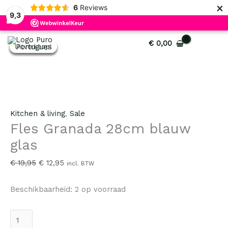
×
6
Reviews
9,3
Fles
Oorspronkelijke
Huidige
Oorspronkelijke
Oorspronkelijke
Huidige
Huidige
€
0,00
Uitverkoop!
Uitverkoop!
Uitverkoop!
Uitverkoop!
Uitverkoop!
Granada
prijs
prijs
prijs
prijs
prijs
prijs
28cm
was:
is:
was:
was:
is:
is:
blauw
€ 19,95.
€ 12,95.
€ 42,00.
€ 44,50.
€ 21,95.
€ 22,50.
glas
aantal
Kitchen & living
,
Sale
Fles Granada 28cm blauw
glas
€
19,95
€
12,95
incl. BTW
Beschikbaarheid:
2 op voorraad