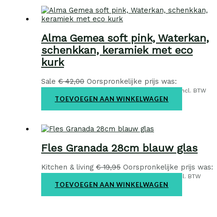
Alma Gemea soft pink, Waterkan,
schenkkan, keramiek met eco
kurk
Sale
€
42,00
Oorspronkelijke prijs was:
€ 42,00.
€
29,95
Huidige prijs is: € 29,95.
incl. BTW
TOEVOEGEN AAN WINKELWAGEN
Fles Granada 28cm blauw glas
Kitchen & living
€
19,95
Oorspronkelijke prijs was:
€ 19,95.
€
12,95
Huidige prijs is: € 12,95.
incl. BTW
TOEVOEGEN AAN WINKELWAGEN