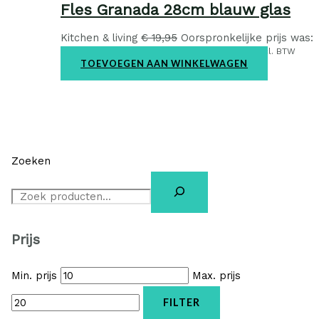
Fles Granada 28cm blauw glas
Kitchen & living
€
19,95
Oorspronkelijke prijs was:
€ 19,95.
€
12,95
Huidige prijs is: € 12,95.
incl. BTW
TOEVOEGEN AAN WINKELWAGEN
Zoeken
Prijs
Min. prijs
Max. prijs
FILTER