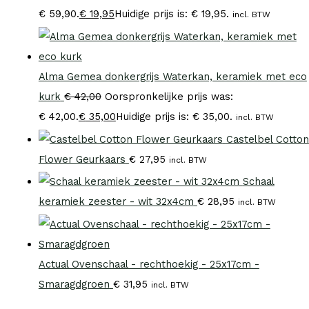
€ 59,90.
€
19,95
Huidige prijs is: € 19,95.
incl. BTW
Alma Gemea donkergrijs Waterkan, keramiek met eco
kurk
€
42,00
Oorspronkelijke prijs was:
€ 42,00.
€
35,00
Huidige prijs is: € 35,00.
incl. BTW
Castelbel Cotton
Flower Geurkaars
€
27,95
incl. BTW
Schaal
keramiek zeester - wit 32x4cm
€
28,95
incl. BTW
Actual Ovenschaal - rechthoekig - 25x17cm -
Smaragdgroen
€
31,95
incl. BTW