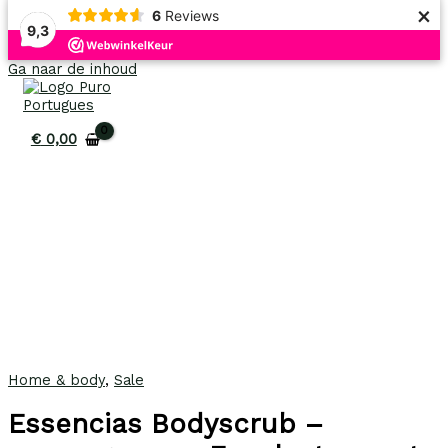
×
6
Reviews
9,3
Uitverkoop!
Uitverkoop!
Uitverkoop!
Uitverkoop!
Uitverkoop!
Ga naar de inhoud
€
0,00
Home & body
,
Sale
Essencias Bodyscrub –