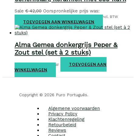
Sale
€
42,00
Oorspronkelijke prijs was:
€ 42,00.
€
29,95
Huidige prijs is: € 29,95.
incl. BTW
TOEVOEGEN AAN WINKELWAGEN
Alma Gemea donkergrijs Peper &
Zout stel (set à 2 stuks)
Sale
€
19,95
TOEVOEGEN AAN
incl. BTW
WINKELWAGEN
Copyright © 2026 Puro Português.
Algemene voorwaarden
Privacy Policy
Klachtenregeling
Retourbeleid
Reviews
Contact