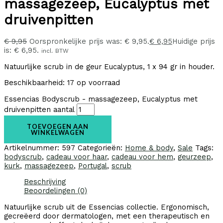
massagezeep, Eucalyptus met
druivenpitten
€
9,95
Oorspronkelijke prijs was: € 9,95.
€
6,95
Huidige prijs
is: € 6,95.
incl. BTW
Natuurlijke scrub in de geur Eucalyptus, 1 x 94 gr in houder.
Beschikbaarheid:
17 op voorraad
Essencias Bodyscrub - massagezeep, Eucalyptus met
druivenpitten aantal
TOEVOEGEN AAN
WINKELWAGEN
Artikelnummer:
597
Categorieën:
Home & body
,
Sale
Tags:
bodyscrub
,
cadeau voor haar
,
cadeau voor hem
,
geurzeep
,
kurk
,
massagezeep
,
Portugal
,
scrub
Beschrijving
Beoordelingen (0)
Natuurlijke scrub uit de Essencias collectie. Ergonomisch,
gecreëerd door dermatologen, met een therapeutisch en