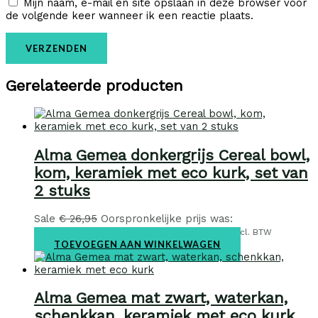
Mijn naam, e-mail en site opslaan in deze browser voor
de volgende keer wanneer ik een reactie plaats.
Gerelateerde producten
Alma Gemea donkergrijs Cereal bowl,
kom, keramiek met eco kurk, set van
2 stuks
Sale
€
26,95
Oorspronkelijke prijs was:
€ 26,95.
€
19,50
Huidige prijs is: € 19,50.
incl. BTW
TOEVOEGEN AAN WINKELWAGEN
Alma Gemea mat zwart, waterkan,
schenkkan, keramiek met eco kurk