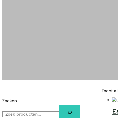
Toont al
Zoeken
E