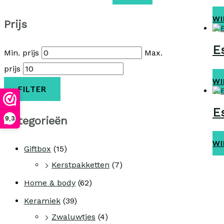
Ho
WI
Prijs
E
Min. prijs
Max.
prijs
Ho
WI
FILTER
E
Categorieën
9,3
Ho
WI
Giftbox
(15)
Kerstpakketten
(7)
Home & body
(62)
Keramiek
(39)
Zwaluwtjes
(4)