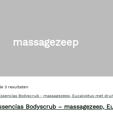
massagezeep
le 3 resultaten
ssencias Bodyscrub – massagezeep, Eu