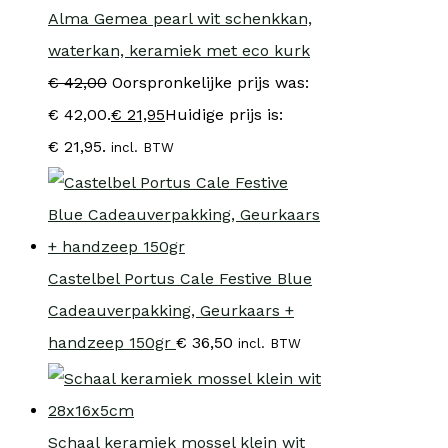
Alma Gemea pearl wit schenkkan,
waterkan, keramiek met eco kurk
€
42,00
Oorspronkelijke prijs was:
€ 42,00.
€
21,95
Huidige prijs is:
€ 21,95.
incl. BTW
Castelbel Portus Cale Festive Blue
Cadeauverpakking, Geurkaars +
handzeep 150gr
€
36,50
incl. BTW
Schaal keramiek mossel klein wit