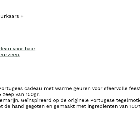
eurkaars +
deau voor haar
,
eurzeep
,
 Portugees cadeau met warme geuren voor sfeervolle fees
 zeep van 150gr.
zemarijn. Geïnspireerd op de originele Portugese tegelmo
t de hand gegoten en gemaakt met ingrediënten van 100% p