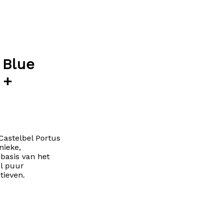
 Blue
 +
Castelbel Portus
nieke,
basis van het
ol puur
tieven.