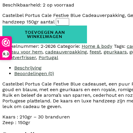
Beschikbaarheid:
2 op voorraad
Castelbel Portus Cale Festive Blue Cadeauverpakking, G
handzeep 150gr aantal
TOEVOEGEN AAN
WINKELWAGEN
Artikelnummer:
2-2626
Categorie:
Home & body
Tags:
ca
cadeau voor hem
,
cadeauverpakking
,
feest
,
geurkaars
,
g
9,3
luchtverfrisser
,
Portugal
Beschrijving
Beoordelingen (0)
Castelbel Portus Cale Festive Blue cadeauset, een puur
goud en blauw, met een geurkaars en een royale, romige
Ruik en beleef de aroma’s van sparren, cederhout en ro
Portugese platteland. De kaars en luxe handzeep zijn me
leuk om cadeau te geven.
Kaars : 210gr – 30 branduren
Zeep : 150gr