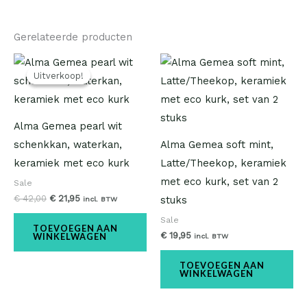
Gerelateerde producten
Oorspronkelijke
Huidige
prijs
prijs
Uitverkoop!
Uitverkoop!
was:
is:
€ 42,00.
€ 21,95.
Alma Gemea pearl wit
schenkkan, waterkan,
Alma Gemea soft mint,
keramiek met eco kurk
Latte/Theekop, keramiek
met eco kurk, set van 2
Sale
€
42,00
€
21,95
stuks
incl. BTW
Sale
TOEVOEGEN AAN
€
19,95
WINKELWAGEN
incl. BTW
TOEVOEGEN AAN
WINKELWAGEN