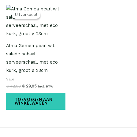
Oorspronkelijke
Huidige
prijs
prijs
Uitverkoop!
Uitverkoop!
was:
is:
€ 42,50.
€ 29,95.
Alma Gemea pearl wit
salade schaal
serveerschaal, met eco
kurk, groot ø 23cm
Sale
€
42,50
€
29,95
incl. BTW
TOEVOEGEN AAN
WINKELWAGEN