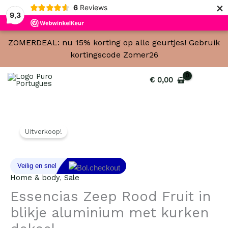
×
6
Reviews
9,3
ZOMERDEAL: nu 15% korting op alle geurtjes! Gebruik
kortingscode Zomer26
€
0,00
Essencias
Oorspronkelijke
Huidige
Uitverkoop!
Zeep
prijs
prijs
Rood
Fruit
was:
is:
in
Home & body
,
Sale
€ 9,95.
€ 6,95.
blikje
Essencias Zeep Rood Fruit in
aluminium
blikje aluminium met kurken
met