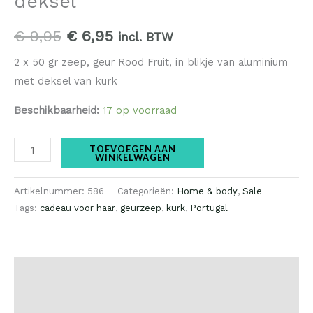
deksel
kurken
deksel
€
9,95
€
6,95
incl. BTW
aantal
2 x 50 gr zeep, geur Rood Fruit, in blikje van aluminium
met deksel van kurk
Beschikbaarheid:
17 op voorraad
TOEVOEGEN AAN
WINKELWAGEN
Artikelnummer:
586
Categorieën:
Home & body
,
Sale
Tags:
cadeau voor haar
,
geurzeep
,
kurk
,
Portugal
Beschrijving
Beoordelingen (0)