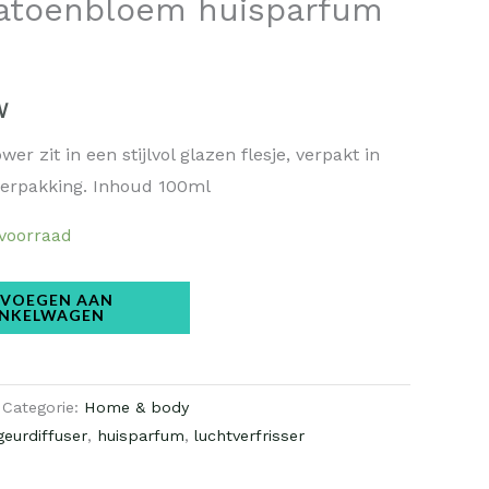
Katoenbloem huisparfum
W
r zit in een stijlvol glazen flesje, verpakt in
verpakking. Inhoud 100ml
 voorraad
VOEGEN AAN
NKELWAGEN
Categorie:
Home & body
geurdiffuser
,
huisparfum
,
luchtverfrisser