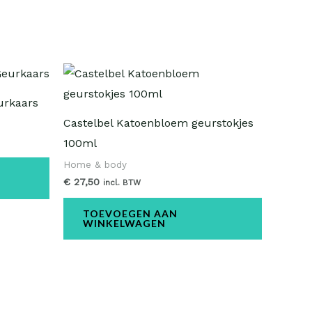
urkaars
Castelbel Katoenbloem geurstokjes
100ml
Home & body
€
27,50
incl. BTW
TOEVOEGEN AAN
WINKELWAGEN