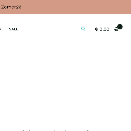
e Zomer26
Zoeken
€
0,00
X
SALE