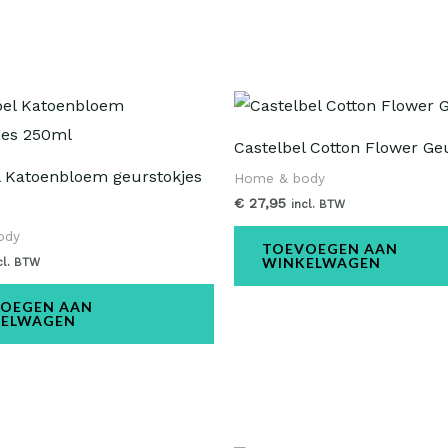
Castelbel Cotton Flower Ge
l Katoenbloem geurstokjes
Home & body
€
27,95
incl. BTW
ody
TOEVOEGEN AAN
WINKELWAGEN
cl. BTW
OEGEN AAN
KELWAGEN