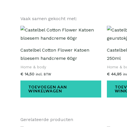
Vaak samen gekocht met:
Castelbel Cotton Flower Katoen
Castelbe
bloesem handcreme 60gr
250ml
Home & body
Home & b
€
14,50
€
44,95
incl. BTW
in
TOEVOEGEN AAN
TOEV
WINKELWAGEN
WIN
Gerelateerde producten