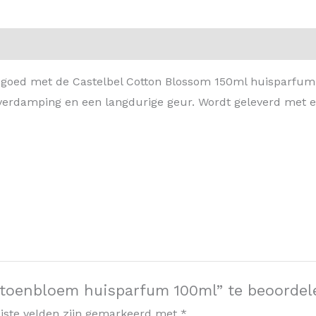
asgoed met de Castelbel Cotton Blossom 150ml huisparfum
 verdamping en een langdurige geur. Wordt geleverd met ee
atoenbloem huisparfum 100ml” te beoordel
iste velden zijn gemarkeerd met
*