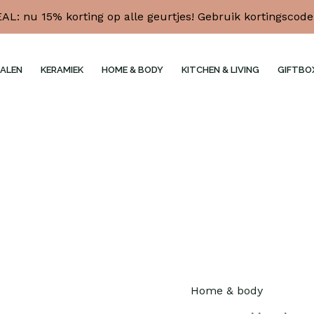
L: nu 15% korting op alle geurtjes! Gebruik kortingscod
ALEN
KERAMIEK
HOME & BODY
KITCHEN & LIVING
GIFTBO
Castelbel
Katoenbloem
huisparfum
Home & body
100ml