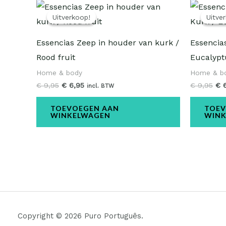
Oorspronkelijke
Huidige
Oo
prijs
prijs
pri
Uitverkoop!
Uitverkoop!
Uitve
Uitve
was:
is:
wa
€ 9,95.
€ 6,95.
€ 9
Essencias Zeep in houder van kurk /
Essencia
Rood fruit
Eucalypt
Home & body
Home & b
€
9,95
€
6,95
€
9,95
€
6
incl. BTW
TOEVOEGEN AAN
TOEV
WINKELWAGEN
WIN
Copyright © 2026 Puro Português.