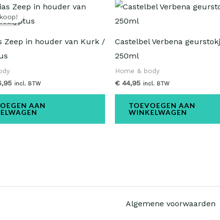
rspronkelijke
Huidige
js
prijs
rkoop!
rkoop!
s:
is:
,95.
€ 6,95.
s Zeep in houder van Kurk /
Castelbel Verbena geurstok
us
250ml
ody
Home & body
,95
€
44,95
incl. BTW
incl. BTW
OEGEN AAN
TOEVOEGEN AAN
KELWAGEN
WINKELWAGEN
Algemene voorwaarden