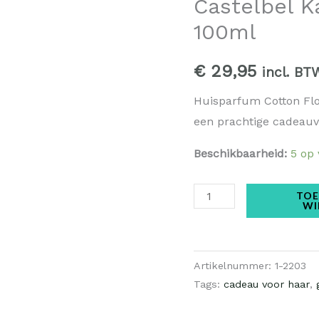
Castelbel 
aantal
100ml
€
29,95
incl. BT
Huisparfum Cotton Flowe
een prachtige cadeau
Beschikbaarheid:
5 op
TOE
WI
Artikelnummer:
1-2203
Tags:
cadeau voor haar
,