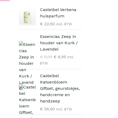
Castelbel Verbena
huisparfum
€
22,50
incl. BTW
O
H
Essencias Zeep in
o
u
houder van Kurk /
r
i
Lavendel
s
d
€
9,95
€
6,95
incl.
p
i
BTW
r
g
o
e
Castelbel
n
p
Katoenbloem
k
r
Giftset, geurstokjes,
e
i
handcreme en
l
j
handzeep
i
s
€
59,90
j
i
incl. BTW
k
s