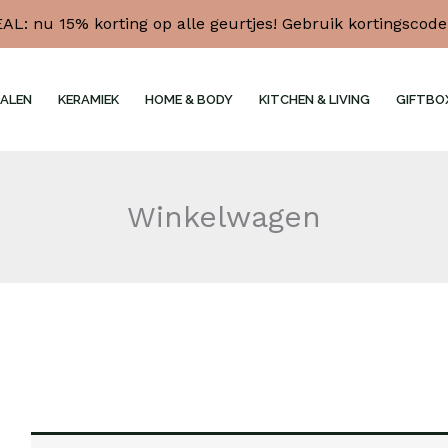
L: nu 15% korting op alle geurtjes! Gebruik kortingscod
ALEN
KERAMIEK
HOME & BODY
KITCHEN & LIVING
GIFTBO
Winkelwagen