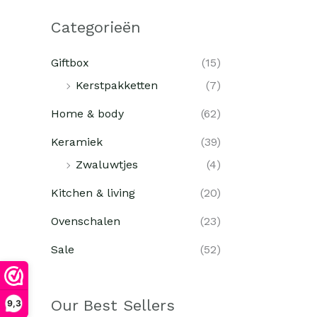
Categorieën
Giftbox
(15)
Kerstpakketten
(7)
Home & body
(62)
Keramiek
(39)
Zwaluwtjes
(4)
Kitchen & living
(20)
Ovenschalen
(23)
Sale
(52)
Our Best Sellers
9,3