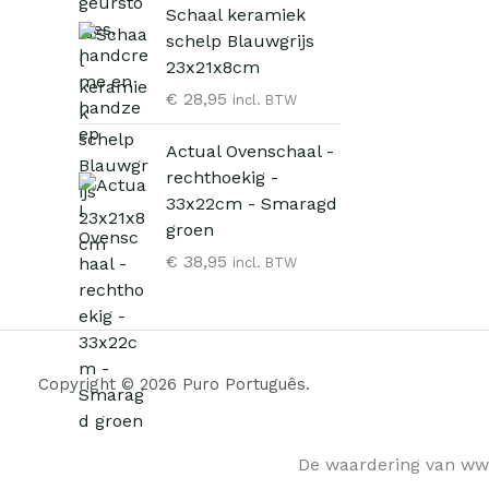
Schaal keramiek
e
:
schelp Blauwgrijs
p
€
23x21x8cm
r
i
6
€
28,95
incl. BTW
j
,
s
9
Actual Ovenschaal -
w
5
rechthoekig -
a
.
33x22cm - Smaragd
s
groen
:
€
38,95
incl. BTW
€
9
,
9
Copyright © 2026 Puro Português.
5
.
De waardering van ww