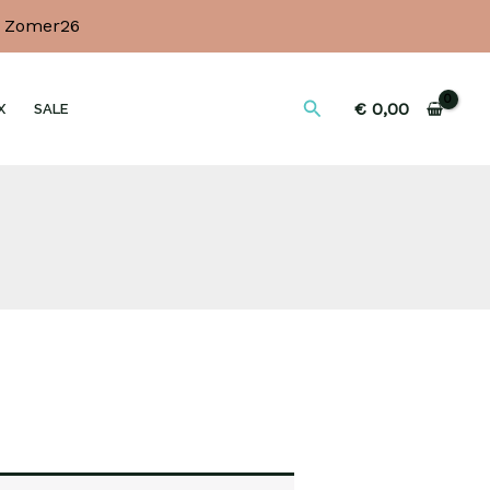
e Zomer26
Zoeken
€
0,00
X
SALE