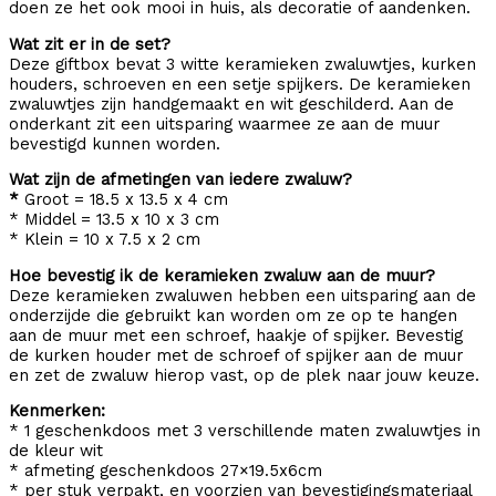
doen ze het ook mooi in huis, als decoratie of aandenken.
Wat zit er in de set?
Deze giftbox bevat 3 witte keramieken zwaluwtjes, kurken
houders, schroeven en een setje spijkers. De keramieken
zwaluwtjes zijn handgemaakt en wit geschilderd. Aan de
onderkant zit een uitsparing waarmee ze aan de muur
bevestigd kunnen worden.
Wat zijn de afmetingen van iedere zwaluw?
*
Groot = 18.5 x 13.5 x 4 cm
* Middel = 13.5 x 10 x 3 cm
* Klein = 10 x 7.5 x 2 cm
Hoe bevestig ik de keramieken zwaluw aan de muur?
Deze keramieken zwaluwen hebben een uitsparing aan de
onderzijde die gebruikt kan worden om ze op te hangen
aan de muur met een schroef, haakje of spijker. Bevestig
de kurken houder met de schroef of spijker aan de muur
en zet de zwaluw hierop vast, op de plek naar jouw keuze.
Kenmerken:
* 1 geschenkdoos met 3 verschillende maten zwaluwtjes in
de kleur wit
* afmeting geschenkdoos 27×19.5x6cm
* per stuk verpakt, en voorzien van bevestigingsmateriaal