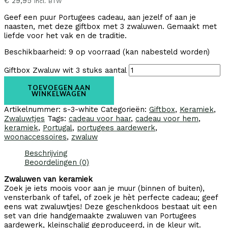
€
29,95
incl. BTW
Geef een puur Portugees cadeau, aan jezelf of aan je
naasten, met deze giftbox met 3 zwaluwen. Gemaakt met
liefde voor het vak en de traditie.
Beschikbaarheid:
9 op voorraad (kan nabesteld worden)
Giftbox Zwaluw wit 3 stuks aantal
TOEVOEGEN AAN
WINKELWAGEN
Artikelnummer:
s-3-white
Categorieën:
Giftbox
,
Keramiek
,
Zwaluwtjes
Tags:
cadeau voor haar
,
cadeau voor hem
,
keramiek
,
Portugal
,
portugees aardewerk
,
woonaccessoires
,
zwaluw
Beschrijving
Beoordelingen (0)
Zwaluwen van keramiek
Zoek je iets moois voor aan je muur (binnen of buiten),
vensterbank of tafel, of zoek je hèt perfecte cadeau; geef
eens wat zwaluwtjes! Deze geschenkdoos bestaat uit een
set van drie handgemaakte zwaluwen van Portugees
aardewerk, kleinschalig geproduceerd, in de kleur wit.