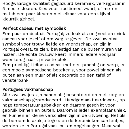
Hoogwaardige kwaliteit geglazuurd keramiek, verkrijgbaar in
5 mooie kleuren. Kies voor traditioneel zwart, of mix en
match een paar kleuren met elkaar voor een stijlvol
kleurrijk geheel.
Perfect cadeau met symboliek
Een puur product uit Portugal; zo leuk als origineel en uniek
cadeau voor jezelf of om weg te geven. De zwaluw staat
symbool voor trouw, liefde en vriendschap, en zijn in
Portugal overal te zien, bevestigd aan de buitenmuren van
huizen. De echte zwaluw keert immers iedere voorjaar
weer terug naar zijn vaste plek.
Een prachtig, tijdloos cadeau met een prachtig ontwerp, en
een mooie symbolische betekenis, voor zowel binnen als
buiten aan een muur of als decoratie op een tafel of
vensterbank.
Portugees vakmanschap
Alle zwaluwtjes zijn handmatig beschilderd en met zorg en
vakmanschap geproduceerd. Handgemaakt aardewerk, op
hoge temperatuur gebakken en daarom geschikt voor
gebruik binnen en buiten. Daarom is ieder exemplaar uniek,
en kunnen er kleine verschillen zijn in de uitvoering. Net als
de beroemde azulejo tegels en de keramieken sardientjes,
worden ze in Portugal vaak buiten opgehangen. Maar wat