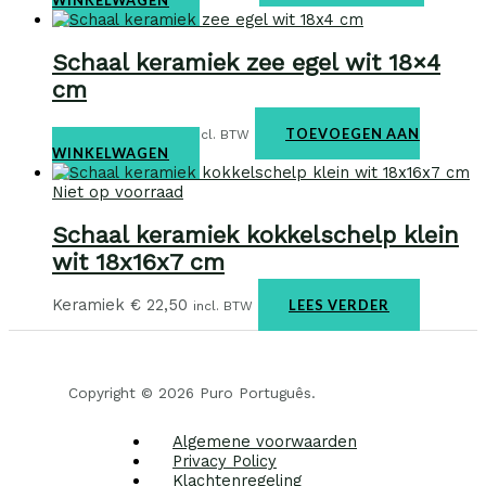
WINKELWAGEN
Schaal keramiek zee egel wit 18×4
cm
Keramiek
€
21,95
TOEVOEGEN AAN
incl. BTW
WINKELWAGEN
Niet op voorraad
Schaal keramiek kokkelschelp klein
wit 18x16x7 cm
Keramiek
€
22,50
LEES VERDER
incl. BTW
Copyright © 2026 Puro Português.
Algemene voorwaarden
Privacy Policy
Klachtenregeling