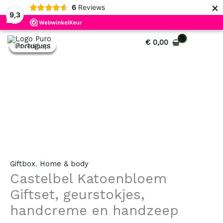
×
6
Reviews
9,3
Castelbel
Oorspronkelijke
Oorspronkelijke
Huidige
Huidige
€
0,00
Uitverkoop!
Uitverkoop!
Uitverkoop!
Uitverkoop!
Katoenbloem
prijs
prijs
prijs
prijs
Giftset,
was:
was:
is:
is:
geurstokjes,
€ 9,95.
€ 9,95.
€ 6,95.
€ 6,95.
handcreme
en
handzeep
aantal
Giftbox
,
Home & body
Castelbel Katoenbloem
Giftset, geurstokjes,
handcreme en handzeep