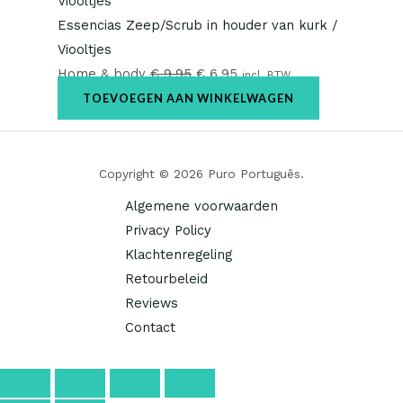
Essencias Zeep/Scrub in houder van kurk /
Viooltjes
Home & body
€
9,95
€
6,95
incl. BTW
TOEVOEGEN AAN WINKELWAGEN
Copyright © 2026 Puro Português.
Algemene voorwaarden
Privacy Policy
Klachtenregeling
Retourbeleid
Reviews
Contact