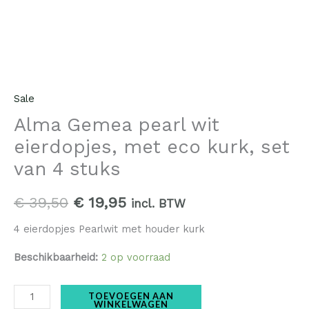
set
van
4
stuks
aantal
Sale
Alma Gemea pearl wit
eierdopjes, met eco kurk, set
van 4 stuks
€
39,50
€
19,95
incl. BTW
4 eierdopjes Pearlwit met houder kurk
Beschikbaarheid:
2 op voorraad
TOEVOEGEN AAN
WINKELWAGEN