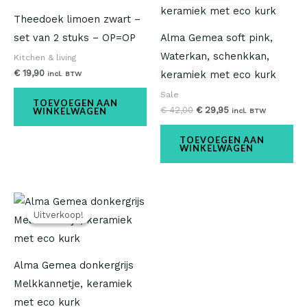
€ 42,00.
€ 29,95.
Theedoek limoen zwart –
set van 2 stuks – OP=OP
Alma Gemea soft pink,
Waterkan, schenkkan,
Kitchen & living
€
19,90
keramiek met eco kurk
incl. BTW
Sale
TOEVOEGEN AAN
€
42,00
€
29,95
WINKELWAGEN
incl. BTW
TOEVOEGEN AAN
WINKELWAGEN
Oorspronkelijke
Huidige
prijs
prijs
Uitverkoop!
Uitverkoop!
was:
is:
€ 13,95.
€ 9,95.
Alma Gemea donkergrijs
Melkkannetje, keramiek
met eco kurk