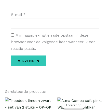
E-mail
*
Mijn naam, e-mail en site opslaan in deze
browser voor de volgende keer wanneer ik een
reactie plaats.
Gerelateerde producten
Oorspronkelijke
Huidige
prijs
prijs
Uitverkoop!
Uitverkoop!
was:
is: