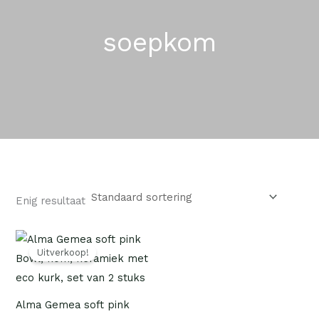
soepkom
Enig resultaat
Oorspronkelijke
Huidige
prijs
prijs
Uitverkoop!
was:
is:
€ 26,95.
€ 19,50.
Alma Gemea soft pink