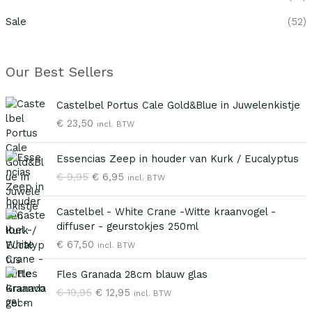
Sale
(52)
Our Best Sellers
Castelbel Portus Cale Gold&Blue in Juwelenkistje
€
23,50
incl. BTW
O
H
Essencias Zeep in houder van Kurk / Eucalyptus
o
u
€
9,95
€
6,95
incl. BTW
r
i
s
d
p
i
Castelbel - White Crane -Witte kraanvogel -
r
g
diffuser - geurstokjes 250ml
o
e
€
67,50
incl. BTW
n
p
O
H
k
r
Fles Granada 28cm blauw glas
o
u
e
i
€
19,95
€
12,95
incl. BTW
r
i
l
j
s
d