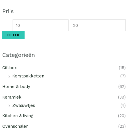
Prijs
FILTER
Categorieën
Giftbox
(15)
Kerstpakketten
(7)
Home & body
(62)
Keramiek
(39)
Zwaluwtjes
(4)
Kitchen & living
(20)
Ovenschalen
(23)