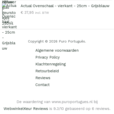
i
s
p
i
j
i
Actual Ovenschaal - vierkant - 25cm - Grijsblauw
r
g
k
s
€
37,95
incl. BTW
o
e
e
:
n
p
p
€
k
r
r
e
i
i
6
l
j
j
,
Copyright © 2026 Puro Português.
i
s
s
9
j
i
w
5
Algemene voorwaarden
k
s
a
.
Privacy Policy
e
:
s
p
€
Klachtenregeling
:
r
€
Retourbeleid
i
1
Reviews
j
2
9
Contact
s
,
,
w
9
9
a
5
5
s
.
De waardering van www.puroportugues.nl bij
.
:
WebwinkelKeur Reviews
is 9.3/10 gebaseerd op 6 reviews.
€