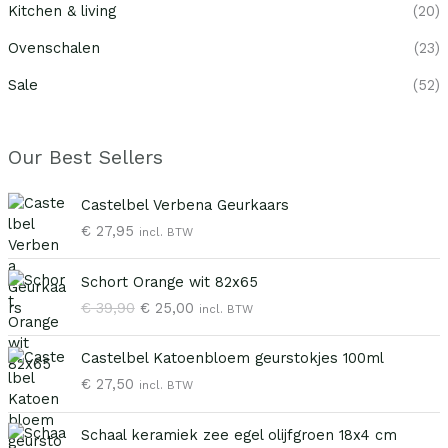
Kitchen & living
(20)
Ovenschalen
(23)
Sale
(52)
Our Best Sellers
Castelbel Verbena Geurkaars
€
27,95
incl. BTW
O
H
Schort Orange wit 82x65
o
u
€
39,90
€
25,00
incl. BTW
r
i
s
d
p
i
Castelbel Katoenbloem geurstokjes 100ml
r
g
€
27,50
incl. BTW
o
e
n
p
Schaal keramiek zee egel olijfgroen 18x4 cm
k
r