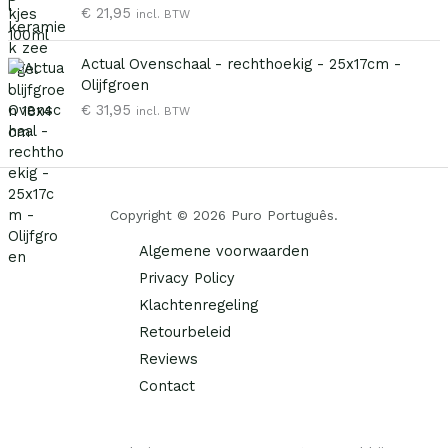
€
21,95
e
i
incl. BTW
l
j
i
s
Actual Ovenschaal - rechthoekig - 25x17cm -
j
i
Olijfgroen
k
s
€
31,95
incl. BTW
e
:
p
€
r
i
2
j
5
Copyright © 2026 Puro Português.
s
,
w
0
Algemene voorwaarden
a
0
Privacy Policy
s
.
Klachtenregeling
:
€
Retourbeleid
Reviews
3
Contact
9
,
9