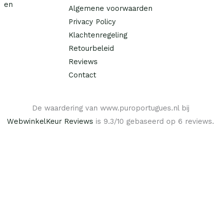
w
5
€
Algemene voorwaarden
a
0
Privacy Policy
s
.
5
Klachtenregeling
:
9
€
Retourbeleid
,
9
Reviews
4
0
Contact
4
.
,
5
De waardering van www.puroportugues.nl bij
0
.
WebwinkelKeur Reviews
is 9.3/10 gebaseerd op 6 reviews.