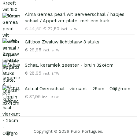
r
i
s
d
O
H
p
i
Alma Gemea pearl wit Serveerschaal / hapjes
o
u
r
g
schaal / Appetizer plate, met eco kurk
r
i
o
e
€
44,50
€
22,50
incl. BTW
s
d
n
p
p
i
k
r
Giftbox Zwaluw lichtblauw 3 stuks
r
g
e
i
€
29,95
o
e
incl. BTW
l
j
n
p
i
s
k
r
j
i
Schaal keramiek zeester - bruin 32x4cm
e
i
k
s
€
28,95
incl. BTW
l
j
e
:
i
s
p
€
j
i
Actual Ovenschaal - vierkant - 25cm - Olijfgroen
r
k
s
€
37,95
i
1
incl. BTW
e
:
j
9
p
€
s
,
r
w
9
i
2
a
5
j
2
s
.
Copyright © 2026 Puro Português.
s
,
: