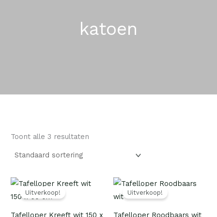
katoen
Toont alle 3 resultaten
Oorspronkelijke
Huidige
Oorspronkelijke
Huidige
prijs
prijs
prijs
prijs
Uitverkoop!
Uitverkoop!
was:
is:
was:
is:
€ 59,90.
€ 19,95.
€ 59,90.
€ 19,95.
Tafelloper Kreeft wit 150 x
Tafelloper Roodbaars wit