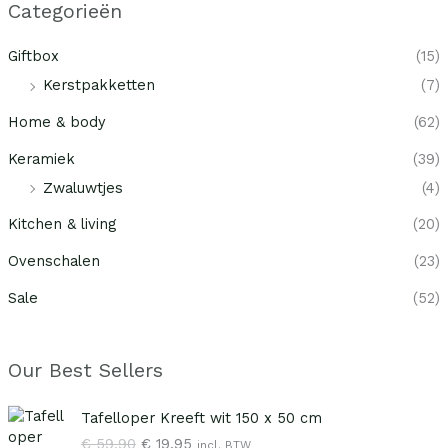
Categorieën
Giftbox
(15)
Kerstpakketten
(7)
Home & body
(62)
Keramiek
(39)
Zwaluwtjes
(4)
Kitchen & living
(20)
Ovenschalen
(23)
Sale
(52)
Our Best Sellers
O
H
Tafelloper Kreeft wit 150 x 50 cm
o
u
€
59,90
€
19,95
incl. BTW