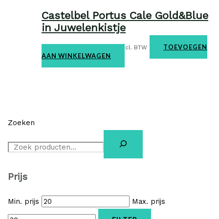
Castelbel Portus Cale Gold&Blue
in Juwelenkistje
Home & body
€
23,50
TOEVOEGEN
incl. BTW
AAN WINKELWAGEN
Zoeken
Prijs
Min. prijs
Max. prijs