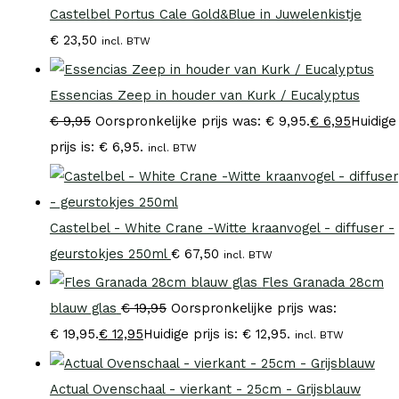
Castelbel Portus Cale Gold&Blue in Juwelenkistje
€
23,50
incl. BTW
Essencias Zeep in houder van Kurk / Eucalyptus
€
9,95
Oorspronkelijke prijs was: € 9,95.
€
6,95
Huidige
prijs is: € 6,95.
incl. BTW
Castelbel - White Crane -Witte kraanvogel - diffuser -
geurstokjes 250ml
€
67,50
incl. BTW
Fles Granada 28cm
blauw glas
€
19,95
Oorspronkelijke prijs was:
€ 19,95.
€
12,95
Huidige prijs is: € 12,95.
incl. BTW
Actual Ovenschaal - vierkant - 25cm - Grijsblauw