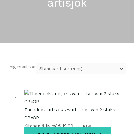
artisjok
k
s
e
:
p
€
r
i
6
j
,
s
9
w
5
Enig resultaat
a
.
s
:
€
Theedoek artisjok zwart – set van 2 stuks –
9
OP=OP
,
Kitchen & living
€
19,90
incl. BTW
9