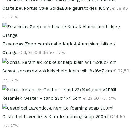
Castelbel Portus Cale Gold&Blue geurstokjes 100ml
€
29,95
incl. BTW
Essencias Zeep combinatie Kurk & Aluminium blikje /
Orange
€
9,95
€
6,95
incl. BTW
Schaal keramiek kokkelschelp klein wit 18x16x7 cm
€
22,50
incl. BTW
Schaal
keramiek Oester - zand 22x14x4,5cm
€
23,50
incl. BTW
Castelbel Lavendel & Kamille foaming soap 200ml
€
14,50
incl. BTW