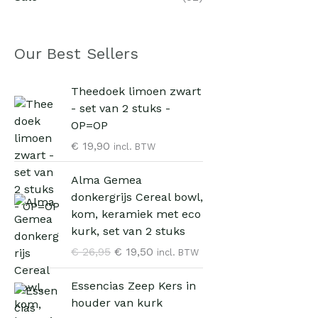
Our Best Sellers
Theedoek limoen zwart
- set van 2 stuks -
OP=OP
€
19,90
incl. BTW
O
H
Alma Gemea
o
u
donkergrijs Cereal bowl,
r
i
kom, keramiek met eco
s
d
kurk, set van 2 stuks
p
i
€
26,95
€
19,50
incl. BTW
r
g
o
e
O
H
Essencias Zeep Kers in
n
p
o
u
houder van kurk
k
r
r
i