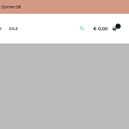
e Zomer26
Zoeken
€
0,00
X
SALE