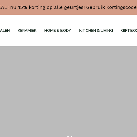
L: nu 15% korting op alle geurtjes! Gebruik kortingscod
ALEN
KERAMIEK
HOME & BODY
KITCHEN & LIVING
GIFTBO