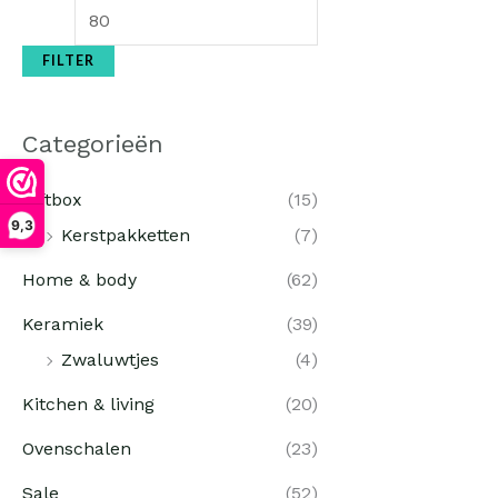
FILTER
Categorieën
Giftbox
(15)
9,3
Kerstpakketten
(7)
Home & body
(62)
Keramiek
(39)
Zwaluwtjes
(4)
Kitchen & living
(20)
Ovenschalen
(23)
Sale
(52)