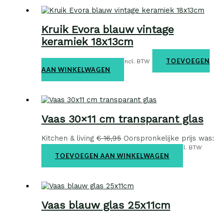
Kruik Evora blauw vintage
keramiek 18x13cm
Kitchen & living
€
12,95
TOEVOEGEN
incl. BTW
AAN WINKELWAGEN
Vaas 30×11 cm transparant glas
Kitchen & living
€
16,95
Oorspronkelijke prijs was:
€ 16,95.
€
12,95
Huidige prijs is: € 12,95.
incl. BTW
TOEVOEGEN AAN WINKELWAGEN
Vaas blauw glas 25x11cm