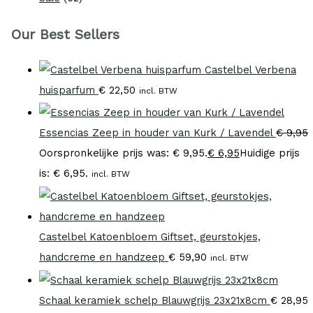
Our Best Sellers
Castelbel Verbena
huisparfum
€
22,50
incl. BTW
Essencias Zeep in houder van Kurk / Lavendel
€
9,95
Oorspronkelijke prijs was: € 9,95.
€
6,95
Huidige prijs
is: € 6,95.
incl. BTW
Castelbel Katoenbloem Giftset, geurstokjes,
handcreme en handzeep
€
59,90
incl. BTW
Schaal keramiek schelp Blauwgrijs 23x21x8cm
€
28,95