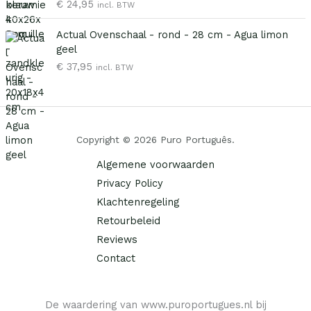
€
24,95
p
€
incl. BTW
i
s
r
j
i
Actual Ovenschaal - rond - 28 cm - Agua limon
i
2
k
s
geel
j
9
e
:
s
,
€
37,95
p
€
incl. BTW
w
9
r
a
5
i
6
s
.
j
,
:
s
9
€
Copyright © 2026 Puro Português.
w
5
a
.
Algemene voorwaarden
4
s
2
Privacy Policy
:
,
€
Klachtenregeling
0
Retourbeleid
0
9
.
Reviews
,
9
Contact
5
.
De waardering van www.puroportugues.nl bij