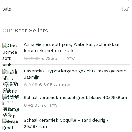
Sale
(52)
Our Best Sellers
O
H
Alma Gemea soft pink, Waterkan, schenkkan,
o
u
keramiek met eco kurk
r
i
€
42,00
€
29,95
incl. BTW
s
d
p
i
O
H
Essencias Hypoallergene gezichts massagezeep,
r
g
o
u
Jasmijn
o
e
r
i
€
9,95
€
6,95
n
p
incl. BTW
s
d
k
r
p
i
e
i
Schaal keramiek mossel groot blauw 40x26x8cm
r
g
l
j
€
42,95
o
e
incl. BTW
i
s
n
p
j
i
k
r
Schaal keramiek Coquille - zandkleurig -
k
s
e
i
20x18x4cm
e
:
l
j