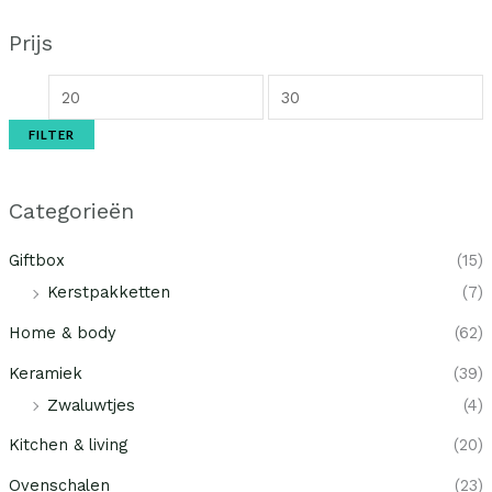
Prijs
FILTER
Categorieën
Giftbox
(15)
Kerstpakketten
(7)
Home & body
(62)
Keramiek
(39)
Zwaluwtjes
(4)
Kitchen & living
(20)
Ovenschalen
(23)