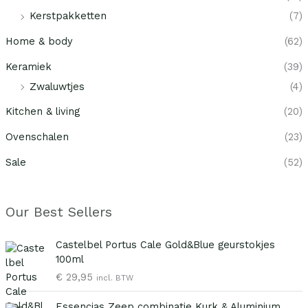
Kerstpakketten
(7)
Home & body
(62)
Keramiek
(39)
Zwaluwtjes
(4)
Kitchen & living
(20)
Ovenschalen
(23)
Sale
(52)
Our Best Sellers
Castelbel Portus Cale Gold&Blue geurstokjes
100ml
€
29,95
incl. BTW
O
H
Essencias Zeep combinatie Kurk & Aluminium