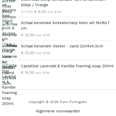
o
u
blikje / Orange
r
i
€
9,95
€
6,95
incl. BTW
s
d
p
i
Schaal keramiek kokkelschelp klein wit 18x16x7
r
g
cm
o
e
€
22,50
n
p
incl. BTW
k
r
e
i
Schaal keramiek Oester - zand 22x14x4,5cm
l
j
€
23,50
incl. BTW
i
s
j
i
Castelbel Lavendel & Kamille foaming soap 200ml
k
s
€
14,50
e
:
incl. BTW
p
€
r
i
6
j
,
s
9
Copyright © 2026 Puro Português.
w
5
Algemene voorwaarden
a
.