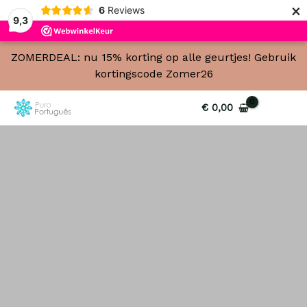
×
6
Reviews
9,3
M
M
ZOMERDEAL: nu 15% korting op alle geurtjes! Gebruik
i
a
kortingscode Zomer26
n
x
€
0,00
.
.
p
p
r
r
i
i
j
j
s
s