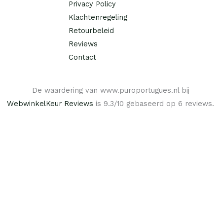
s
Privacy Policy
:
Klachtenregeling
€
Retourbeleid
9
Reviews
,
Contact
9
5
.
De waardering van www.puroportugues.nl bij
WebwinkelKeur Reviews
is 9.3/10 gebaseerd op 6 reviews.