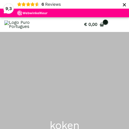
×
6
Reviews
9,3
M
M
O
O
H
H
€
0,00
i
a
o
o
u
u
n
x
r
r
i
i
.
.
s
s
d
d
p
p
p
p
i
i
r
r
r
r
g
g
i
i
o
o
e
e
j
j
n
n
p
p
s
s
k
k
r
r
e
e
i
i
l
l
j
j
i
i
s
s
j
j
i
i
koken